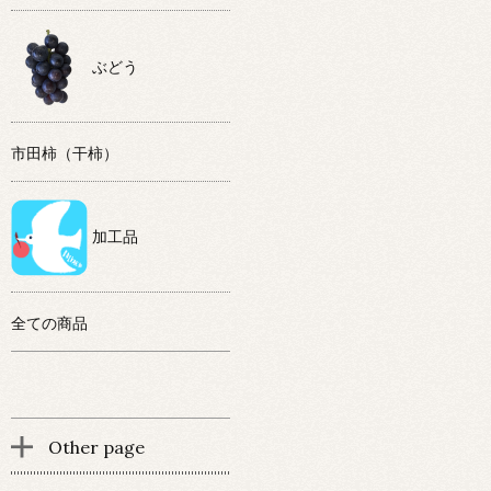
ぶどう
市田柿（干柿）
加工品
全ての商品
Other page