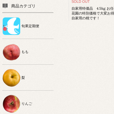
SOLD OUT
商品カテゴリ
自家用特価品 4.5kg お
花園の特別価格で大変お
自家用の桃です！
旬果定期便
もも
梨
りんご